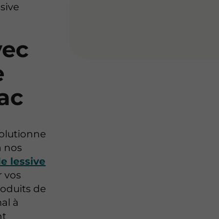
sive
vec
e
ac
olutionne
à nos
e lessive
r vos
roduits de
al à
nt