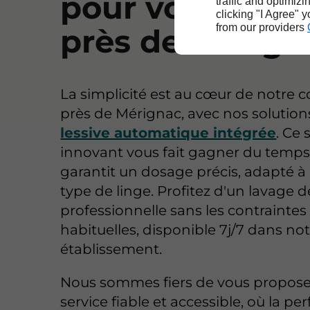
pour votre less
traffic and optimizi
clicking "I Agree" 
from our providers
près de Mérign
La simplicité est au cœur de notre 
près de Mérignac, avec nos solution
lessive automatique intégrée
. Ce
innovant vous fait gagner du temps
garantit un dosage précis, adapté 
type de linge. Profitez d'un lavage d
professionnelle sans les contraintes
habituelles, disponible 7j/7 dans no
établissement.
Nous sommes fiers de vous propose
service fiable et accessible, où la p