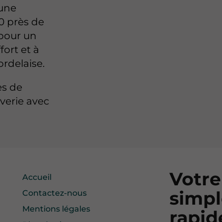
 une
0 près de
 pour un
fort et à
rdelaise.
ès de
verie avec
Votre
Accueil
simp
Contactez-nous
Mentions légales
rapi