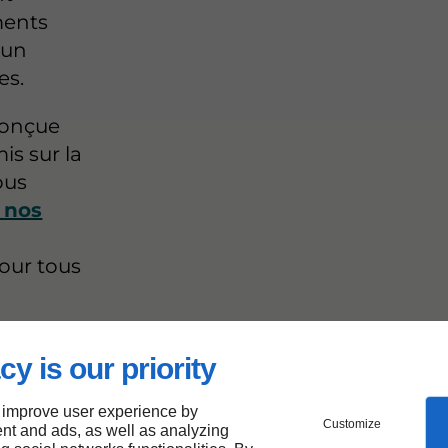
ments
 un
es.
conçue
is sur la
Nous
 nos
our tous
cy is our priority
ité
 improve user experience by
Customize
nt and ads, as well as analyzing