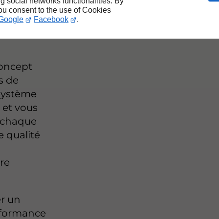
ive
ng social networks functionalities. By
you consent to the use of Cookies
Google
Facebook
.
ac
concept
s de
 système
 et vous
à chaque
e qualité
tre
r un
erformance