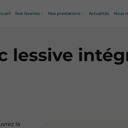
ccueil
Nos laveries
Nos prestations
Actualités
Nous r
c lessive inté
vrez la