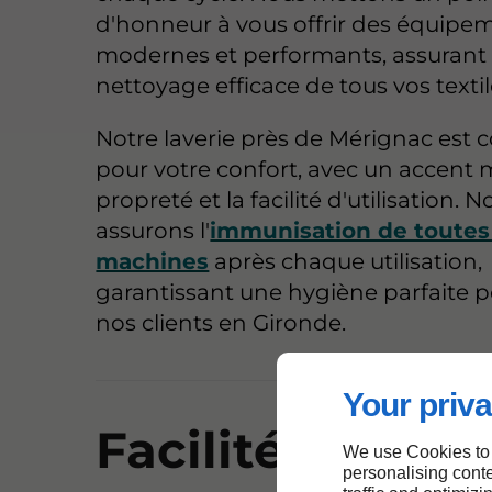
d'honneur à vous offrir des équipe
modernes et performants, assurant
nettoyage efficace de tous vos textil
Notre laverie près de Mérignac est 
pour votre confort, avec un accent m
propreté et la facilité d'utilisation. 
assurons l'
immunisation de toutes
machines
après chaque utilisation,
garantissant une hygiène parfaite p
nos clients en Gironde.
Your priva
Facilité et qual
We use Cookies to
personalising conte