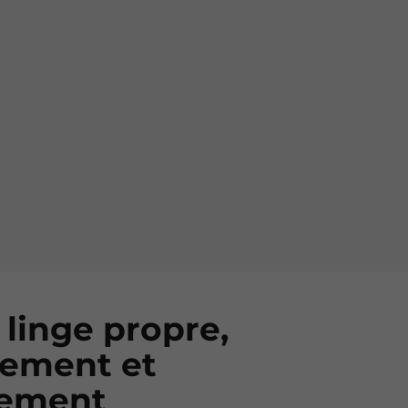
 linge propre,
lement et
dement