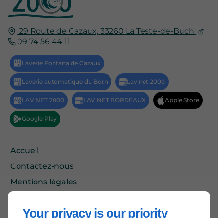
29 Route de Cazaux,
33260
La Teste-de-Buch
09 74 56 44 11
Accueil
Contactez-nous
Mentions légales
Plan du site
Your privacy is our priority