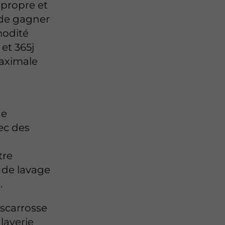
 propre et
 de gagner
modité
et 365j
maximale
ne
ec des
tre
 de lavage
.
scarrosse
 laverie