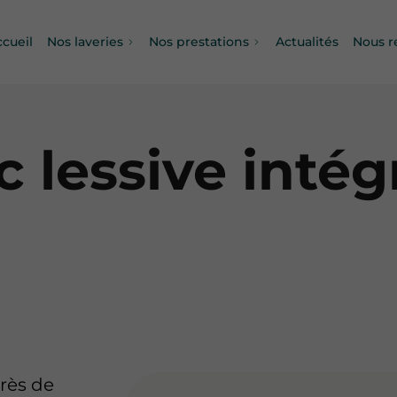
ccueil
Nos laveries
Nos prestations
Actualités
Nous r
c lessive inté
e
rès de