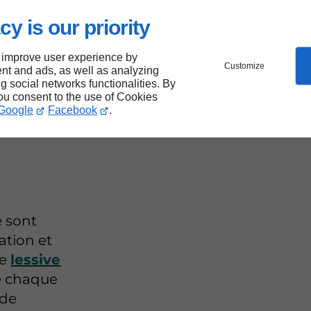
cy is our priority
 improve user experience by
Customize
nt and ads, as well as analyzing
ng social networks functionalities. By
you consent to the use of Cookies
Google
Facebook
.
e sont
sation et
de
lessive
e chaque
 de