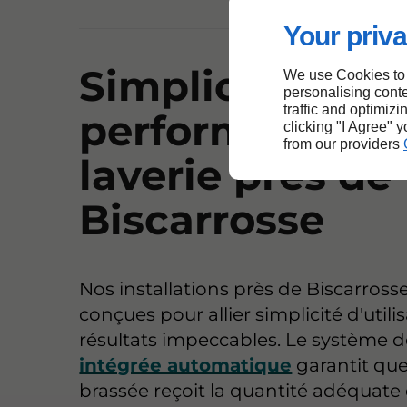
Your priva
Simplicité et
We use Cookies to
personalising conte
traffic and optimizi
performance :
clicking "I Agree" 
from our providers
laverie près de
Biscarrosse
Nos installations près de Biscarross
conçues pour allier simplicité d'utili
résultats impeccables. Le système 
intégrée automatique
garantit qu
brassée reçoit la quantité adéquate