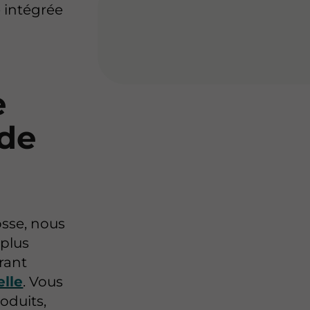
e intégrée
e
 de
osse, nous
 plus
rant
elle
. Vous
oduits,