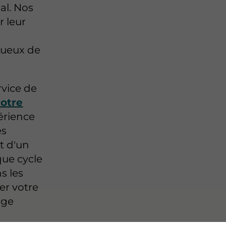
al. Nos
 leur
n
tueux de
rvice de
notre
érience
es
t d'un
ue cycle
s les
er votre
age