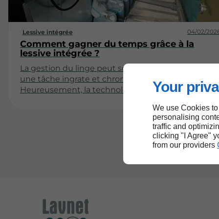
04/02/202
Lessive intégrée
Comment gagner du temps grâce à la
lessive intégrée ?
La gestion du linge peut souvent s'apparenter à
une tâche ingrate et chronophage.
Your priva
Heureusement, la technologie moderne a permis
l'émergence de solutions innovantes, parmi
We use Cookies to
lesquelles la lessive intégrée. Ce système, qui
personalising conte
combine lavage et séchage en un seul appareil,
traffic and optimizi
offre non seulement une économie d'espace mais
clicking "I Agree" 
également un gain de temps considérable. Dans
from our providers
cet article, nous explorerons les multiples facettes
de la lessive intégrée et comment elle peut
transformer votre routine domestique.