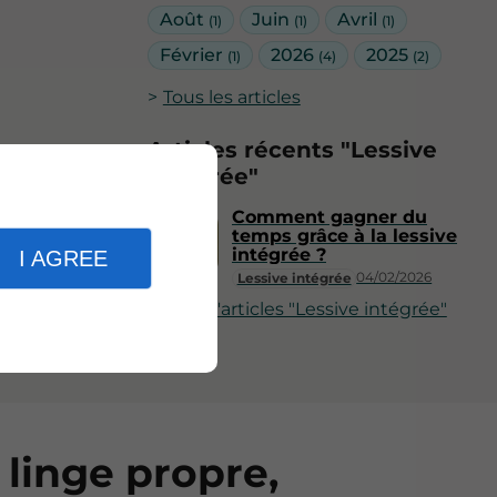
Août
Juin
Avril
(1)
(1)
(1)
Février
2026
2025
(1)
(4)
(2)
Tous les articles
Articles récents "Lessive
intégrée"
Comment gagner du
temps grâce à la lessive
intégrée ?
I AGREE
04/02/2026
Lessive intégrée
Plus d'articles "Lessive intégrée"
 linge propre,